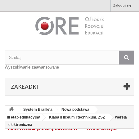
Zaloguj się
Wyszukiwanie zaawansowane
ZAKŁADKI
System Braille'a
Nowa podstawa
III etap edukacyjny
Klasa II liceum i technikum, ZSZ
wersja
elektroniczna
"Kiermasz podręczników" - instrukcja